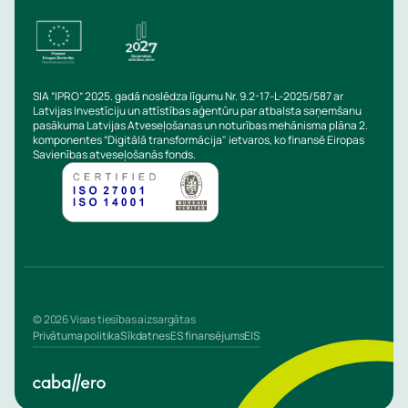
SIA “IPRO” 2025. gadā noslēdza līgumu Nr. 9.2-17-L-2025/587 ar
Latvijas Investīciju un attīstības aģentūru par atbalsta saņemšanu
pasākuma Latvijas Atveseļošanas un noturības mehānisma plāna 2.
komponentes “Digitālā transformācija" ietvaros, ko finansē Eiropas
Savienības atveseļošanās fonds.
© 2026 Visas tiesības aizsargātas
Privātuma politika
Sīkdatnes
ES finansējums
EIS