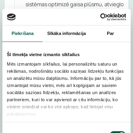
sistēmas optimizē gaisa plūsmu, atvieglo
Pārvaldī
kabeļu pārvaldību un uzlabo fizisko
rezerves
drošību augstas veiktspējas datu
kopēšan
centros.
Piekrišana
Sīkāka informācija
Par
Iegūsti lielāku efektivitāti un drošību ar
Pārvaldī
pārdomātu dizainu.
plūsmu
Šī tīmekļa vietne izmanto sīkfailus
anomālij
atklāšan
Mēs izmantojam sīkfailus, lai personalizētu saturu un
APC NetShelter Racks & Containment
reklāmas, nodrošinātu sociālo saziņas līdzekļu funkcijas
un analizētu mūsu datplūsmu. Informāciju par to, kā jūs
izmantojat mūsu vietni, mēs arī kopīgojam ar saviem
Uzzini
sociālās saziņas līdzekļu, reklamēšanas un analīzes
VIDES PARAMETRU UZRAUDZĪBA
vairāk
partneriem, kuri to var apvienot ar citu informāciju, ko
Pamani pārkaršanu,
viņiem sniedzat vai ko viņi apkopo, kad lietojat viņu
pakalpojumus.
mitrumu un bojājumus
laikus
Piekrišanas