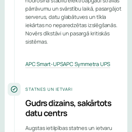
nodrošina stabilu elektroapgādi strāvas
pakalpo
uzraud
pārrāvumu un svārstību laikā, pasargājot
pārvald
Pārvaldī
serverus, datu glabātuves un tīkla
pakalpo
iekārtas no neparedzētas izslēgšanās.
Novērs dīkstāvi un pasargā kritiskās
Uzzin
Kiberdr
sistēmas.
vairā
atklāšan
reaģēša
pakalpo
APC Smart-UPS
APC Symmetra UPS
Ievainoj
pārvaldī
STATNES UN IETVARI
pakalpo
Gudrs dizains, sakārtots
Pārvaldīt
datu centrs
perimetr
aizsardz
Augstas ietilpības statnes un ietvaru
pakalpo