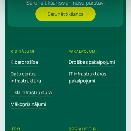
Sarunā tikšanos ar mūsu pārstāvi
Sarunāt tikšanos
RISINĀJUMI
PAKALPOJUMI
Kiberdrošība
Drošības pakalpojumi
Datu centru
IT infrastruktūras
infrastruktūra
pakalpojumi
Tīkla infrastruktūra
Mākoņrisinājumi
IPRO
SOCIĀLIE TĪKLI