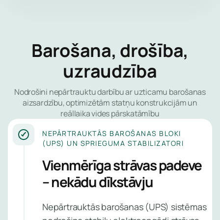
palīdzēsim 
svarīgāko.
laikā un sn
lokālu eksp
Tīkla
atbalstu, ka
Barošana, drošība,
aizsard
būs nepiec
uzraudzība
Uzticies mu
Gala ie
aizsargātu 
aizsard
datus, mazi
Nodrošini nepārtrauktu darbību ar uzticamu barošanas
uztraukumu
aizsardzību, optimizētām statņu konstrukcijām un
Identit
drošību un 
reāllaika vides pārskatāmību
piekļuv
skaidru iesk
pārvald
NEPĀRTRAUKTĀS BAROŠANAS BLOKI
tavas IT vid
(UPS) UN SPRIEGUMA STABILIZATORI
drošības stā
Lietotņ
neatkarīgi 
Vienmērīga strāvas padeve
tīmekļa
nozares vai
– nekādu dīkstāvju
uzņēmuma l
E-pasta
Nepārtrauktās barošanas (UPS) sistēmas
Pārvaldī
Drošība