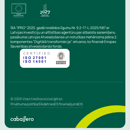
SIA “IPRO” 2025. gadā noslēdza līgumu Nr. 9.2-17-L-2025/587 ar
Latvijas Investīciju un attīstības aģentūru par atbalsta saņemšanu
pasākuma Latvijas Atveseļošanas un noturības mehānisma plāna 2.
komponentes “Digitālā transformācija" ietvaros, ko finansē Eiropas
Savienības atveseļošanās fonds.
© 2026 Visas tiesības aizsargātas
Privātuma politika
Sīkdatnes
ES finansējums
EIS