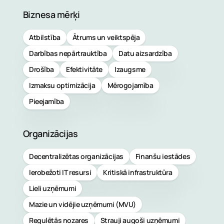
pakalpo
uzraud
Biznesa mērķi
pārvald
Pārvaldī
Atbilstība
Ātrums un veiktspēja
pakalpo
Darbības nepārtrauktība
Datu aizsardzība
Uzzin
Kiberdr
Drošība
Efektivitāte
Izaugsme
vairā
atklāšan
Izmaksu optimizācija
Mērogojamība
reaģēša
Pieejamība
pakalpo
Ievainoj
Organizācijas
pārvaldī
pakalpo
Decentralizētas organizācijas
Finanšu iestādes
Ierobežoti IT resursi
Kritiskā infrastruktūra
Pārvaldīt
Lieli uzņēmumi
perimetr
aizsardz
Mazie un vidējie uzņēmumi (MVU)
pakalpo
Regulētās nozares
Strauji augoši uzņēmumi