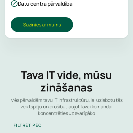
Datu centra pārvaldība
palīdzēsim 
svarīgāko.
laikā un sn
lokālu eksp
Tīkla
Sazinies ar mums
atbalstu, ka
aizsard
būs nepiec
Uzticies mu
Gala ie
aizsargātu 
aizsard
datus, mazi
uztraukumu
Identit
drošību un 
Tava IT vide, mūsu
piekļuv
skaidru iesk
pārvald
tavas IT vid
zināšanas
drošības stā
Lietotņ
neatkarīgi 
Mēs pārvaldām tavu IT infrastruktūru, lai uzlabotu tās
tīmekļa
nozares vai
veiktspēju un drošību, ļaujot tavai komandai
uzņēmuma l
koncentrēties uz svarīgāko
E-pasta
FILTRĒT PĒC
Pārvaldī
Drošība