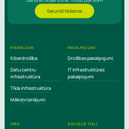
Sarunāt tikšanos
RISINĀJUMI
PAKALPOJUMI
Kiberdrošība
Drošības pakalpojumi
Datu centru
IT infrastruktūras
infrastruktūra
pakalpojumi
Tīkla infrastruktūra
Mākoņrisinājumi
IPRO
SOCIĀLIE TĪKLI