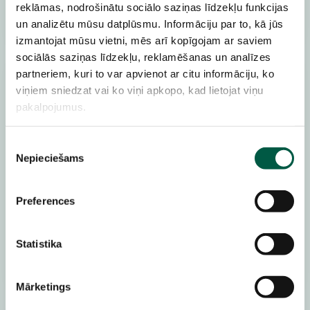
reklāmas, nodrošinātu sociālo saziņas līdzekļu funkcijas
un analizētu mūsu datplūsmu. Informāciju par to, kā jūs
izmantojat mūsu vietni, mēs arī kopīgojam ar saviem
sociālās saziņas līdzekļu, reklamēšanas un analīzes
partneriem, kuri to var apvienot ar citu informāciju, ko
viņiem sniedzat vai ko viņi apkopo, kad lietojat viņu
TAVS TĪKLS, OPTIMIZĒTS
pakalpojumus.
Tīkla pārvaldības
pakalpojums
Piekrišanas
Nepieciešams
Mēs izveidojam datortīklu un to
izvēle
apkalpojam, gādājam, lai tava uzņēmuma
datortehnika būtu savienota droši un ātri
Preferences
Uzzini vairāk
Statistika
Mārketings