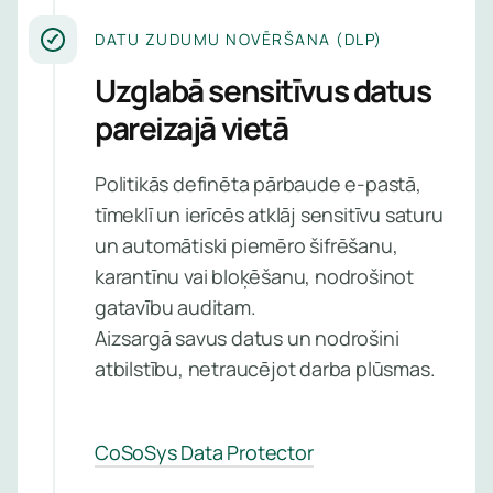
DATU ZUDUMU NOVĒRŠANA (DLP)
Uzglabā sensitīvus datus
pareizajā vietā
Politikās definēta pārbaude e-pastā,
tīmeklī un ierīcēs atklāj sensitīvu saturu
un automātiski piemēro šifrēšanu,
karantīnu vai bloķēšanu, nodrošinot
gatavību auditam.
Aizsargā savus datus un nodrošini
atbilstību, netraucējot darba plūsmas.
CoSoSys Data Protector