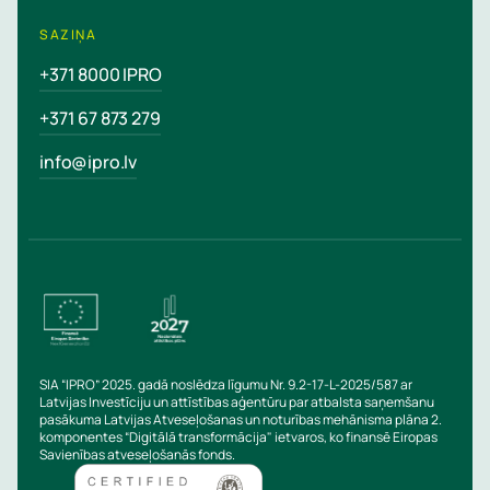
SAZIŅA
+371 8000 IPRO
+371 67 873 279
info@ipro.lv
SIA “IPRO” 2025. gadā noslēdza līgumu Nr. 9.2-17-L-2025/587 ar
Latvijas Investīciju un attīstības aģentūru par atbalsta saņemšanu
pasākuma Latvijas Atveseļošanas un noturības mehānisma plāna 2.
komponentes “Digitālā transformācija" ietvaros, ko finansē Eiropas
Savienības atveseļošanās fonds.