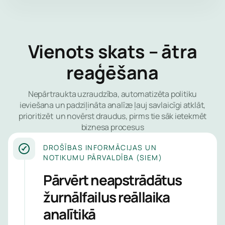
palīdzēsim 
svarīgāko.
laikā un sn
lokālu eksp
Tīkla
atbalstu, ka
Vienots skats – ātra
aizsard
būs nepiec
reaģēšana
Uzticies mu
Gala ie
aizsargātu 
aizsard
datus, mazi
Nepārtraukta uzraudzība, automatizēta politiku
uztraukumu
ieviešana un padziļināta analīze ļauj savlaicīgi atklāt,
Identit
drošību un 
prioritizēt un novērst draudus, pirms tie sāk ietekmēt
piekļuv
skaidru iesk
biznesa procesus
pārvald
tavas IT vid
DROŠĪBAS INFORMĀCIJAS UN
drošības stā
NOTIKUMU PĀRVALDĪBA (SIEM)
Lietotņ
neatkarīgi 
tīmekļa
nozares vai
Pārvērt neapstrādātus
uzņēmuma l
žurnālfailus reāllaika
E-pasta
analītikā
Pārvaldī
Drošība