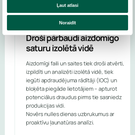
Ļaut atlasi
Noraidīt
FAILU SMILŠKASTE
Droši pārbaudi aizdomīgo
saturu izolētā vidē
Aizdomīgi faili un saites tiek droši atvērti,
izpildīti un analizēti izolētā vidē, tiek
iegūti apdraudējuma rādītāji (IOC) un
bloķēta piegāde lietotājiem – apturot
potenciālus draudus pirms tie sasniedz
produkcijas vidi.
Novērs nulles dienas uzbrukumus ar
proaktīvu ļaunatūras analīzi.