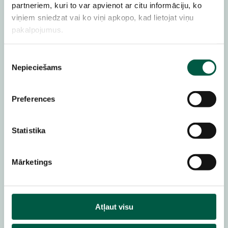
partneriem, kuri to var apvienot ar citu informāciju, ko
viņiem sniedzat vai ko viņi apkopo, kad lietojat viņu
pakalpojumus.
DROŠĪBAS KONFIGURĀCIJAS
PĀRVALDĪBA
Piekrišanas
Iestati vienreiz – esi
Nepieciešams
izvēle
pasargāts ilgtermiņā
Preferences
Automatizēti kritēriji un noviržu korekcija
nodrošina stingrākas bāzlīnijas, novērš
Statistika
nepareizas konfigurācijas un pārskatāmi
dokumentē atbilstības statusu mērogā.
Mārketings
Drošas konfigurācijas – bez liekas
piepūles visā infrastruktūrā.
Atļaut visu
TripWire Enterprise
Netwrix