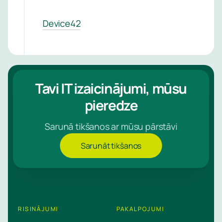
Device42
Tavi IT izaicinājumi, mūsu
pieredze
Sarunā tikšanos ar mūsu pārstāvi
Sarunāt tikšanos
RISINĀJUMI
PAKALPOJUMI