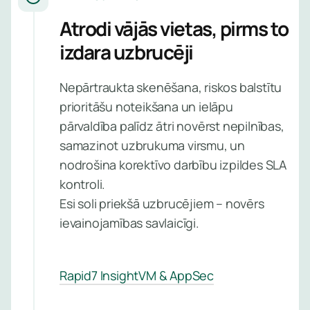
Pārvaldī
Atrodi vājās vietas, pirms to
rezerves
izdara uzbrucēji
kopēšan
Nepārtraukta skenēšana, riskos balstītu
Pārvaldī
prioritāšu noteikšana un ielāpu
plūsmu
pārvaldība palīdz ātri novērst nepilnības,
anomālij
samazinot uzbrukuma virsmu, un
atklāšan
nodrošina korektīvo darbību izpildes SLA
kontroli.
Esi soli priekšā uzbrucējiem – novērs
Uzzini
vairāk
ievainojamības savlaicīgi.
Rapid7 InsightVM & AppSec