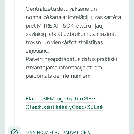
pakalpo
uzraud
Centralizēta datu vākšana un
pārvald
Pārvaldī
normalizēšana ar korelāciju, kas kartēta
pakalpo
pret MITRE ATT&CK ietvaru , ļauj
savlaicīgi atklāt uzbrukumus, mazināt
Uzzin
Kiberdr
troksni un vienkāršot atbilstības
vairā
atklāšan
ziņošanu.
reaģēša
Pārvērt neapstrādātus datus praktiski
pakalpo
izmantojamā informācijā ātriem,
pārdomātākiem lēmumiem.
Ievainoj
pārvaldī
pakalpo
Elastic SIEM
LogRhythm SIEM
Pārvaldīt
Checkpoint Infinity
Cisco Splunk
perimetr
aizsardz
pakalpo
IEVAINOJAMĪBU PĀRVALDĪBA