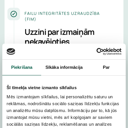
FAILU INTEGRITĀTES UZRAUDZĪBA
(FIM)
Uzzini par izmaiņām
nekavējoties
Nepārtrauktas bāzlīnijas pārbaudes
brīdina par nesankcionētām failu vai
Piekrišana
Sīkāka informācija
Par
konfigurācijas izmaiņām, nodrošinot
audita pierādījumus vadošajiem ietvariem
un stiprinot izmaiņu kontroli.
Šī tīmekļa vietne izmanto sīkfailus
Nodrošini sistēmu integritāti un atbilstību
Mēs izmantojam sīkfailus, lai personalizētu saturu un
ar reāllaika brīdinājumiem.
reklāmas, nodrošinātu sociālo saziņas līdzekļu funkcijas
un analizētu mūsu datplūsmu. Informāciju par to, kā jūs
izmantojat mūsu vietni, mēs arī kopīgojam ar saviem
sociālās saziņas līdzekļu, reklamēšanas un analīzes
TripWire Enterprise
Netwrix