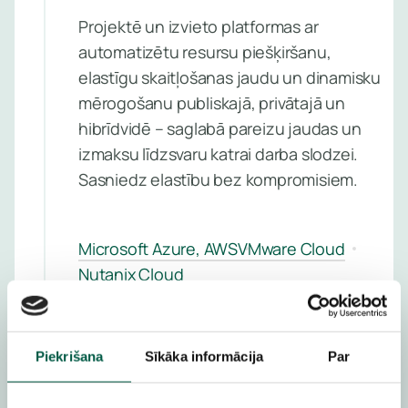
pakalpo
uzraud
Projektē un izvieto platformas ar
pārvald
Pārvaldī
automatizētu resursu piešķiršanu,
pakalpo
elastīgu skaitļošanas jaudu un dinamisku
mērogošanu publiskajā, privātajā un
Uzzin
Kiberdr
hibrīdvidē – saglabā pareizu jaudas un
vairā
atklāšan
izmaksu līdzsvaru katrai darba slodzei.
reaģēša
Sasniedz elastību bez kompromisiem.
pakalpo
Ievainoj
Microsoft Azure, AWS
VMware Cloud
pārvaldī
Nutanix Cloud
pakalpo
Pārvaldīt
perimetr
MĀKOŅA INFRASTRUKTŪRAS
Piekrišana
Sīkāka informācija
Par
AIZSARDZĪBA
aizsardz
pakalpo