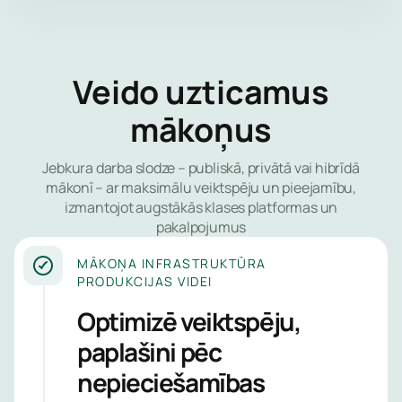
palīdzēsim 
svarīgāko.
laikā un sn
lokālu eksp
Tīkla
atbalstu, ka
Veido uzticamus
aizsard
būs nepiec
mākoņus
Uzticies mu
Gala ie
aizsargātu 
aizsard
datus, mazi
Jebkura darba slodze – publiskā, privātā vai hibrīdā
uztraukumu
mākonī – ar maksimālu veiktspēju un pieejamību,
Identit
drošību un 
izmantojot augstākās klases platformas un
piekļuv
skaidru iesk
pakalpojumus
pārvald
tavas IT vid
MĀKOŅA INFRASTRUKTŪRA
drošības stā
PRODUKCIJAS VIDEI
Lietotņ
neatkarīgi 
tīmekļa
nozares vai
Optimizē veiktspēju,
uzņēmuma l
paplašini pēc
E-pasta
nepieciešamības
Pārvaldī
Drošība