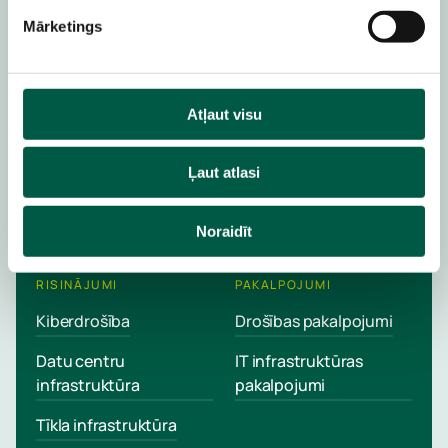
Mārketings
Tavi IT izaicinājumi, mūsu
pieredze
Atļaut visu
Sarunā tikšanos ar mūsu pārstāvi
Sarunāt tikšanos
Ļaut atlasi
Noraidīt
RISINĀJUMI
PAKALPOJUMI
Kiberdrošība
Drošības pakalpojumi
Datu centru
IT infrastruktūras
infrastruktūra
pakalpojumi
Tīkla infrastruktūra