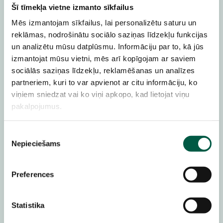
Mākoņa perimetra un darba
Šī tīmekļa vietne izmanto sīkfailus
slodžu drošība
Pārvaldī
Mēs izmantojam sīkfailus, lai personalizētu saturu un
rezerves
reklāmas, nodrošinātu sociālo saziņas līdzekļu funkcijas
Apvieno mākoņa ugunsmūrus,
kopēšan
un analizētu mūsu datplūsmu. Informāciju par to, kā jūs
mikrosegmentēšanu un drošības
izmantojat mūsu vietni, mēs arī kopīgojam ar saviem
Pārvaldī
stāvokļa pārvaldību, lai novērstu
sociālās saziņas līdzekļu, reklamēšanas un analīzes
plūsmu
partneriem, kuri to var apvienot ar citu informāciju, ko
nepareizas konfigurācijas,
anomālij
viņiem sniedzat vai ko viņi apkopo, kad lietojat viņu
ievainojamības un apturētu aktīvos
pakalpojumus.
atklāšan
draudus, saglabā atbilstību regulējumiem
daudzmākoņu vidēs.
Piekrišanas
Aizsargā katru mākoņa slāni.
Nepieciešams
izvēle
Uzzini
vairāk
Preferences
Check Point CloudGuard solutions
Statistika