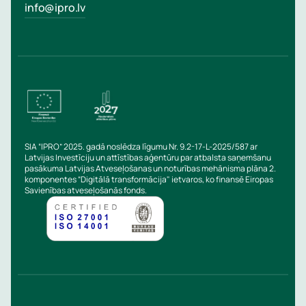
info@ipro.lv
SIA “IPRO” 2025. gadā noslēdza līgumu Nr. 9.2-17-L-2025/587 ar
Latvijas Investīciju un attīstības aģentūru par atbalsta saņemšanu
pasākuma Latvijas Atveseļošanas un noturības mehānisma plāna 2.
komponentes “Digitālā transformācija" ietvaros, ko finansē Eiropas
Savienības atveseļošanās fonds.