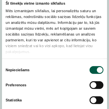
Šī tīmekļa vietne izmanto sīkfailus
Pasākuma noslēgumā Jūs iegūsiet skaidru
Mēs izmantojam sīkfailus, lai personalizētu saturu un
rīcības plānu, kā uzlabot savas organizācijas
reklāmas, nodrošinātu sociālo saziņas līdzekļu funkcijas
drošību un vienkāršot piekļuves pārvaldību,
un analizētu mūsu datplūsmu. Informāciju par to, kā jūs
izmantojat mūsu vietni, mēs arī kopīgojam ar saviem
izmantojot modernākos rīkus un pieejas.
sociālās saziņas līdzekļu, reklamēšanas un analīzes
partneriem, kuri to var apvienot ar citu informāciju, ko
Programma:
viņiem sniedzat vai ko viņi apkopo, kad lietojat viņu
pakalpojumus.
9.00-
Reģistrācija, kafija un uzkodas
Piekrišanas
9.20
Nepieciešams
izvēle
9.20-
Par pasākumu (LV) – Sandis Auziņš, iPro
Preferences
9.30
Privileģētās piekļuves pārvaldības
Statistika
9.30-
(PAM) izpratne mākoņa un hibrīda vidēs
10.20