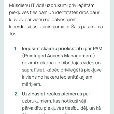
Mūsdienu IT vidē uzbrukumi privileģētām
Pārvaldī
piekļuves tiesībām un identitātes drošībai ir
rezerves
kļuvuši par vienu no galvenajiem
kopēšan
kiberdrošības izaicinājumiem. Šajā pasākumā
Jūs:
Pārvaldī
plūsmu
anomālij
Iegūsiet skaidru priekšstatu par PAM
atklāšan
(Privileged Access Management)
nozīmi mākoņa un hibrīdajās vidēs un
sapratīsiet, kāpēc privileģētā piekļuve
Uzzini
ir viens no hakeru iecienītākajiem
vairāk
mērķiem.
Uzzināsiet reālus piemērus
par
uzbrukumiem, kas notikuši vāji
pārvaldītu piekļuves tiesību dēļ, un kā