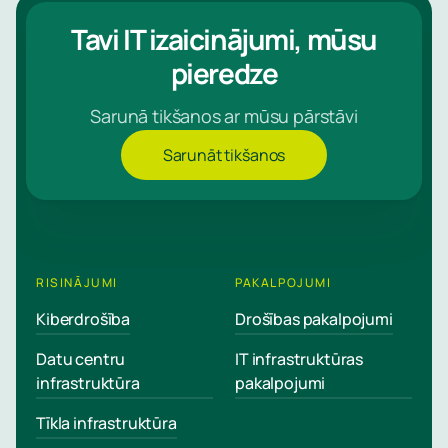
Tavi IT izaicinājumi, mūsu
pieredze
Sarunā tikšanos ar mūsu pārstāvi
Sarunāt tikšanos
RISINĀJUMI
PAKALPOJUMI
Kiberdrošība
Drošības pakalpojumi
Datu centru
IT infrastruktūras
infrastruktūra
pakalpojumi
Tīkla infrastruktūra