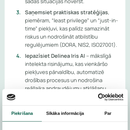
šādas situācijas novērst.
Saņemsiet praktiskas stratēģijas
,
piemēram, “least privilege” un “just-in-
time” piekļuvi, kas palīdz samazināt
riskus un nodrošināt atbilstību
regulējumiem (DORA, NIS2, ISO27001).
Iepazīsiet Delinea Iris AI
– mākslīgā
intelekta risinājumu, kas vienkāršo
piekļuves pārvaldību, automatizē
drošības procesus un nodrošina
reāllaika apdraudējumu atklāšanu.
Redzēsiet, kā AI palīdz drošības
komandām
ātrāk pieņemt lēmumus,
Piekrišana
Sīkāka informācija
Par
samazināt riskus un efektīvāk pārvaldīt
hibrīdas IT infrastruktūras.