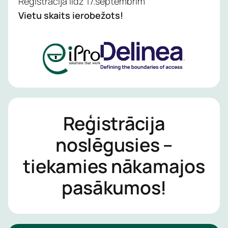
Reģistrācija līdz 17.septembrim
Vietu skaits ierobežots!
Reģistrācija
noslēgusies –
tiekamies nākamajos
pasākumos!