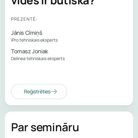
vidēs ir būtiska?
pakalpo
uzraud
pārvald
Pārvaldī
PREZENTĒ:
pakalpo
Jānis Cīmiņš
Uzzin
Kiberdr
iPro tehniskais eksperts
vairā
atklāšan
Tomasz Joniak
reaģēša
Delinea tehniskais eksperts
pakalpo
Ievainoj
pārvaldī
Reģistrēties
pakalpo
Pārvaldīt
perimetr
Par semināru
aizsardz
pakalpo