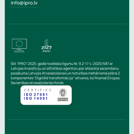
info@ipro.lv
SIA “IPRO” 2025. gadā noslēdza līgumu Nr. 9.2-17-L-2025/587 ar
Latvijas Investīciju un attīstības aģentūru par atbalsta saņemšanu
pasākuma Latvijas Atveseļošanas un noturības mehānisma plāna 2.
komponentes “Digitālā transformācija" ietvaros, ko finansē Eiropas
Savienības atveseļošanās fonds.